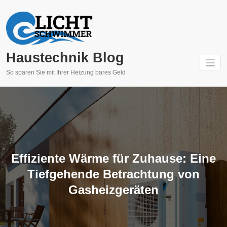
Springe
zum
Inhalt
Haustechnik Blog
So sparen Sie mit Ihrer Heizung bares Geld
Effiziente Wärme für Zuhause: Eine
Tiefgehende Betrachtung von
Gasheizgeräten